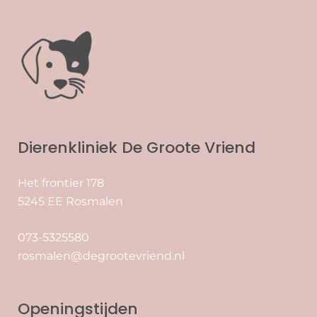
Dierenkliniek De Groote Vriend
Het frontier 178
5245 EE Rosmalen
073-5325580
rosmalen@degrootevriend.nl
Openingstijden