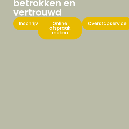
betrokken en
vertrouwd
Inschrijven
Online
Overstapservice
afspraak
maken