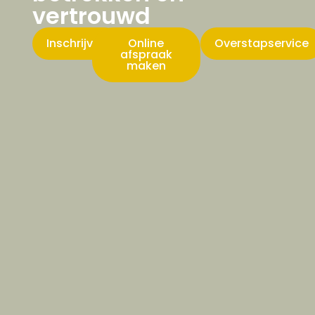
vertrouwd
Inschrijven
Online
Overstapservice
afspraak
maken