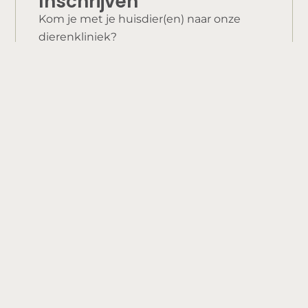
Inschrijven
Kom je met je huisdier(en) naar onze
dierenkliniek?
Graag, ik wil me inschrijven!
Nieuwe pup of kitten?
Wij helpen je graag met de voorbereiding!
Meer info
Wat de baasjes zeggen...