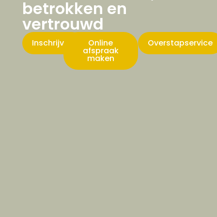
betrokken en
vertrouwd
Inschrijven
Online
Overstapservice
afspraak
maken