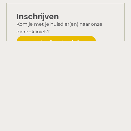
Inschrijven
Kom je met je huisdier(en) naar onze
dierenkliniek?
Graag, ik wil me inschrijven!
Nieuwe pup of kitten?
Wij helpen je graag met de voorbereiding!
Meer info